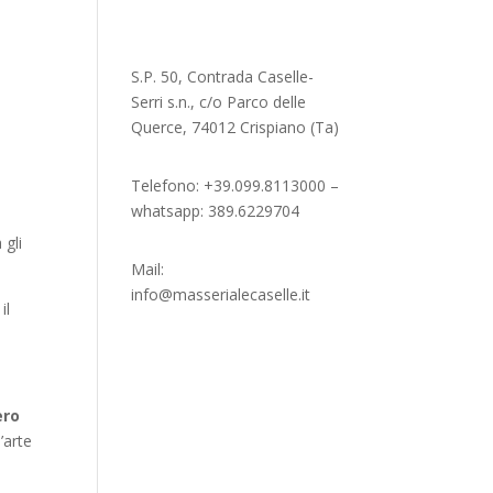
S.P. 50, Contrada Caselle-
Serri s.n., c/o Parco delle
Querce, 74012 Crispiano (Ta)
Telefono: +39.099.8113000 –
whatsapp: 389.6229704
 gli
Mail:
info@masserialecaselle.it
il
ero
’arte