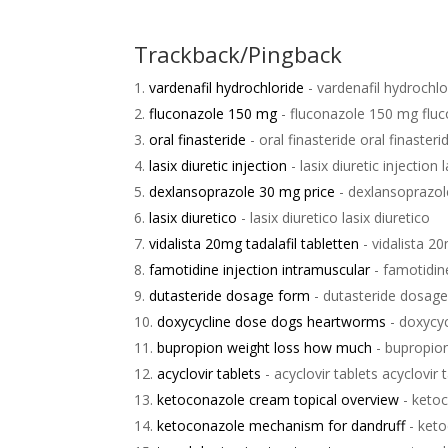
Trackback/Pingback
vardenafil hydrochloride
- vardenafil hydrochlo
fluconazole 150 mg
- fluconazole 150 mg flu
oral finasteride
- oral finasteride oral finasteri
lasix diuretic injection
- lasix diuretic injection 
dexlansoprazole 30 mg price
- dexlansoprazol
lasix diuretico
- lasix diuretico lasix diuretico
vidalista 20mg tadalafil tabletten
- vidalista 20
famotidine injection intramuscular
- famotidine
dutasteride dosage form
- dutasteride dosag
doxycycline dose dogs heartworms
- doxycy
bupropion weight loss how much
- bupropio
acyclovir tablets
- acyclovir tablets acyclovir 
ketoconazole cream topical overview
- ketoc
ketoconazole mechanism for dandruff
- keto