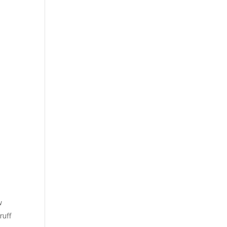
w
ruff