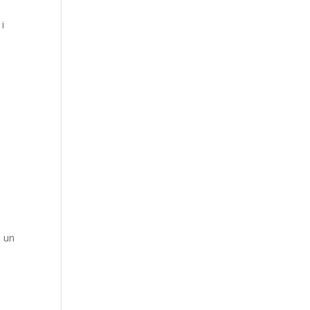
 i
e un