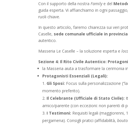
Con il supporto della nostra
Family
e del
Metodo
guida esperta. Vi affianchiamo in ogni passaggio, 
ruoli chiave.
In questo articolo, faremo chiarezza sui veri pr
Caselle,
sede comunale ufficiale in provinci
autentico.
Masseria Le Caselle – la soluzione esperta e
loc
Sezione 4: Il Rito Civile Autentico: Protagoni
la Masseria aiuta a trasformare la cerimonia i
Protagonisti Essenziali (Legali):
Gli Sposi:
Focus sulla personalizzazione (“la c
momento preferito).
Il Celebrante (Ufficiale di Stato Civile):
I
amico/parente (con eccezioni: non parenti di 
I Testimoni:
Requisiti legali (maggiorenni, 
pergamena). Consigli pratici (affidabilità,
bouto