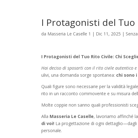
I Protagonisti del Tuo 
da
Masseria Le Caselle 1
|
Dic 11, 2025
|
Senza
I Protagonisti del Tuo Rito Civile: Chi Sce
Hai deciso di sposarti con il rito civile autentico e
ulivi, una domanda sorge spontanea:
chi sono i
Quali figure sono necessarie per la validità legal
rito in un racconto commovente e su misura dell
Molte coppie non sanno quali professionisti scegl
Alla
Masseria Le Caselle
, lavoriamo affinché la
di voi!
La progettazione di ogni dettaglio—dagli i
personale.