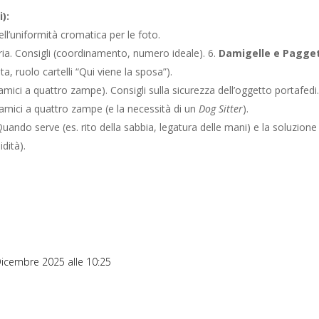
):
ll’uniformità cromatica per le foto.
gria. Consigli (coordinamento, numero ideale). 6.
Damigelle e Pagget
a, ruolo cartelli “Qui viene la sposa”).
amici a quattro zampe). Consigli sulla sicurezza dell’oggetto portafedi
 amici a quattro zampe (e la necessità di un
Dog Sitter
).
uando serve (es. rito della sabbia, legatura delle mani) e la soluzione
dità).
 Dicembre 2025 alle 10:25