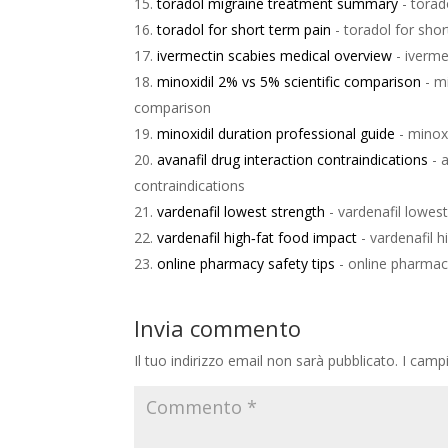
toradol migraine treatment summary
- torad
toradol for short term pain
- toradol for shor
ivermectin scabies medical overview
- iverme
minoxidil 2% vs 5% scientific comparison
- mi
comparison
minoxidil duration professional guide
- minoxi
avanafil drug interaction contraindications
- a
contraindications
vardenafil lowest strength
- vardenafil lowest
vardenafil high‑fat food impact
- vardenafil h
online pharmacy safety tips
- online pharmacy
Invia commento
Il tuo indirizzo email non sarà pubblicato.
I camp