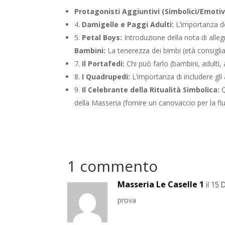
Protagonisti Aggiuntivi (Simbolici/Emotivi
4.
Damigelle e Paggi Adulti:
L’importanza de
5.
Petal Boys:
Introduzione della nota di alle
Bambini:
La tenerezza dei bimbi (età consigliat
7.
Il Portafedi:
Chi può farlo (bambini, adulti, 
8.
I Quadrupedi:
L’importanza di includere gli
9.
Il Celebrante della Ritualità Simbolica:
Q
della Masseria (fornire un canovaccio per la flui
1 commento
Masseria Le Caselle 1
il 15
prova