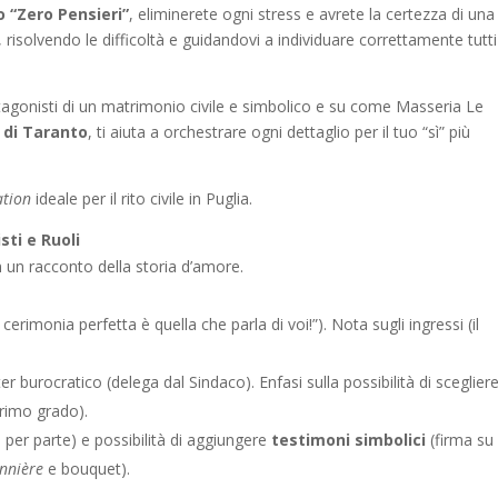
 “Zero Pensieri”
, eliminerete ogni stress e avrete la certezza di una
risolvendo le difficoltà e guidandovi a individuare correttamente tutti
otagonisti di un matrimonio civile e simbolico e su come Masseria Le
a di Taranto
, ti aiuta a orchestrare ogni dettaglio per il tuo “sì” più
ation
ideale per il rito civile in Puglia.
sti e Ruoli
n un racconto della storia d’amore.
erimonia perfetta è quella che parla di voi!”). Nota sugli ingressi (il
ter burocratico (delega dal Sindaco). Enfasi sulla possibilità di sceglier
primo grado).
1 per parte) e possibilità di aggiungere
testimoni simbolici
(firma su
nnière
e bouquet).