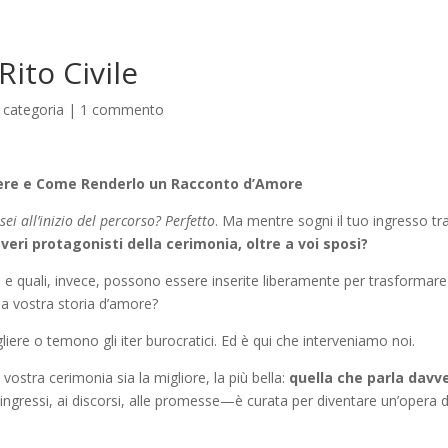
Rito Civile
 categoria
|
1 commento
gliere e Come Renderlo un Racconto d’Amore
 sei all’inizio del percorso? Perfetto
. Ma mentre sogni il tuo ingresso tra
 veri protagonisti della cerimonia, oltre a voi sposi?
e e quali, invece, possono essere inserite liberamente per trasformare 
a vostra storia d’amore?
iere o temono gli iter burocratici. Ed è qui che interveniamo noi.
 vostra cerimonia sia la migliore, la più bella:
quella che parla davv
ngressi, ai discorsi, alle promesse—è curata per diventare un’opera d