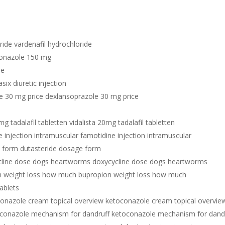
ride vardenafil hydrochloride
conazole 150 mg
de
lasix diuretic injection
e 30 mg price dexlansoprazole 30 mg price
mg tadalafil tabletten vidalista 20mg tadalafil tabletten
 injection intramuscular famotidine injection intramuscular
e form dutasteride dosage form
cline dose dogs heartworms doxycycline dose dogs heartworms
n weight loss how much bupropion weight loss how much
tablets
onazole cream topical overview ketoconazole cream topical overvie
conazole mechanism for dandruff ketoconazole mechanism for dand