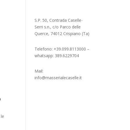
S.P. 50, Contrada Caselle-
Serri s.n., c/o Parco delle
Querce, 74012 Crispiano (Ta)
Telefono: +39.099.8113000 –
whatsapp: 389.6229704
Mail:
info@masserialecaselle.it
a
 le