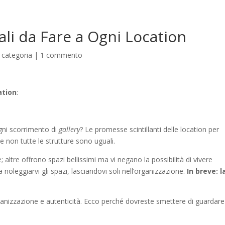
 da Fare a Ogni Location
 categoria
|
1 commento
ation
:
ogni scorrimento di
gallery
? Le promesse scintillanti delle location per
 non tutte le strutture sono uguali.
ltre offrono spazi bellissimi ma vi negano la possibilità di vivere
 noleggiarvi gli spazi, lasciandovi soli nell’organizzazione.
In breve: l
ganizzazione e autenticità. Ecco perché dovreste smettere di guardare