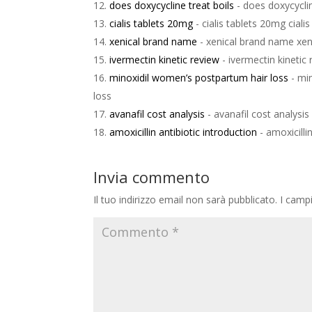
does doxycycline treat boils
- does doxycyclin
cialis tablets 20mg
- cialis tablets 20mg ciali
xenical brand name
- xenical brand name xe
ivermectin kinetic review
- ivermectin kinetic 
minoxidil women’s postpartum hair loss
- mi
loss
avanafil cost analysis
- avanafil cost analysis
amoxicillin antibiotic introduction
- amoxicillin
Invia commento
Il tuo indirizzo email non sarà pubblicato.
I camp