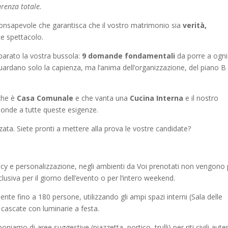
renza totale.
consapevole che garantisca che il vostro matrimonio sia
verità,
ce spettacolo.
eparato la vostra bussola:
9 domande fondamentali
da porre a ogni
ardano solo la capienza, ma l’anima dell’organizzazione, del piano B 
 che è
Casa Comunale
e che vanta una
Cucina Interna
e il nostro
sponde a tutte queste esigenze.
zata. Siete pronti a mettere alla prova le vostre candidate?
vacy e personalizzazione, negli ambienti da Voi prenotati non vengono 
sclusiva per il giorno dell’evento o per l’intero weekend.
 fino a 180 persone, utilizzando gli ampi spazi interni (Sala delle
cascate con luminarie a festa.
amo di aree suggestive (piazzetta, portico, trulli) per riti civili auten