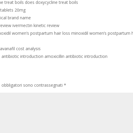
e treat boils does doxycycline treat boils
s tablets 20mg
nical brand name
review ivermectin kinetic review
noxidil women’s postpartum hair loss minoxidil women’s postpartum h
 avanafil cost analysis
 antibiotic introduction amoxicillin antibiotic introduction
i obbligatori sono contrassegnati
*