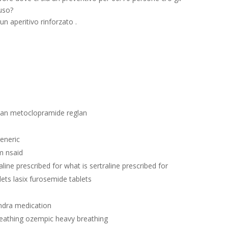
luso?
un aperitivo rinforzato .
lan metoclopramide reglan
eneric
m nsaid
aline prescribed for what is sertraline prescribed for
lets lasix furosemide tablets
ndra medication
eathing ozempic heavy breathing