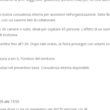
ostra consulenza interna per assistervi nell’organizzazione. Siete lib
, con cui saremo lieti di collaborare.
 30 camere e suite, ideali per ospitare 65 persone. L’affitto di un nu
i esclusiva.
tita fino all’1:30. Dopo tale orario, la festa prosegue con volumi so
ra a km 0, Fornitori del territorio.
nclusi nel preventivo base. Consulenza interna disponibile.
26 alle 13:55
vore dove ci sia un preventivo per 60/70 persone c/o gli