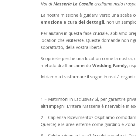
Noi di
Masseria Le Caselle
crediamo nella traspa
La nostra missione è guidarvi verso una scelta 
emozione e cura dei dettagli
, non un sempli
Per aiutarvi in questa fase cruciale, abbiamo pr
location che visiterete. Queste domande non rigu
soprattutto, della vostra libertà.
Scoprirete perché una location come la nostra,
metodo di affiancamento
Wedding Family
, ri
Iniziamo a trasformare il sogno in realtà organiz
1 – Matrimoni in Esclusiva? Sì, per garantire pri
altri impegni. L’intera Masseria è riservabile in e
2 – Capienza Ricevimento? Ospitiamo comodamente
Querce) e le aree esterne come giardino e Zona 
3 – Celebrazione in Loco? Assolutamente sì. Disponi