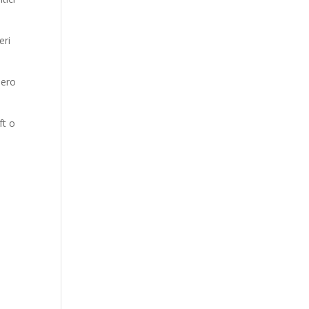
eri
mero
ft o