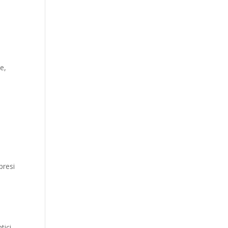
e,
presi
tici