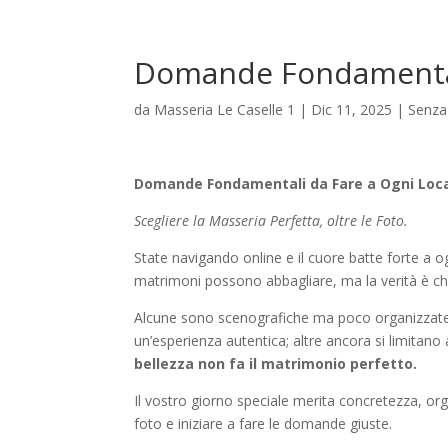
Domande Fondamentali
da
Masseria Le Caselle 1
|
Dic 11, 2025
|
Senza
Domande Fondamentali da Fare a Ogni Loc
Scegliere la Masseria Perfetta, oltre le Foto.
State navigando online e il cuore batte forte a 
matrimoni possono abbagliare, ma la verità è che
Alcune sono scenografiche ma poco organizzate; a
un’esperienza autentica; altre ancora si limitano a
bellezza non fa il matrimonio perfetto.
Il vostro giorno speciale merita concretezza, or
foto e iniziare a fare le domande giuste.